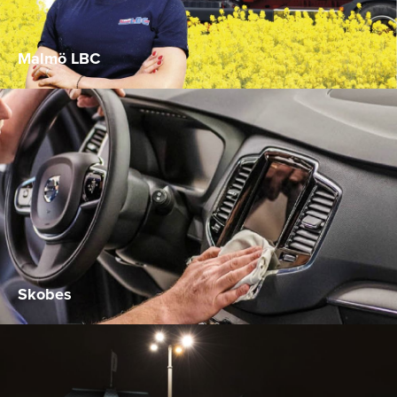
Malmö LBC
Skobes