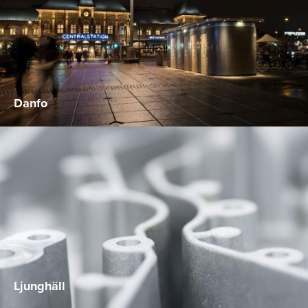
Danfo
Ljunghäll