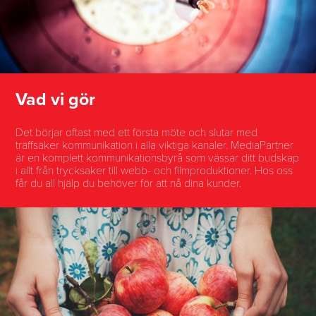
Vad vi gör
Det börjar oftast med ett första möte och slutar med
träffsäker kommunikation i alla viktiga kanaler. MediaPartner
är en komplett
kommunikationsbyrå
som vässar ditt budskap
i allt från trycksaker till webb- och filmproduktioner. Hos oss
får du all hjälp du behöver för att nå dina kunder.