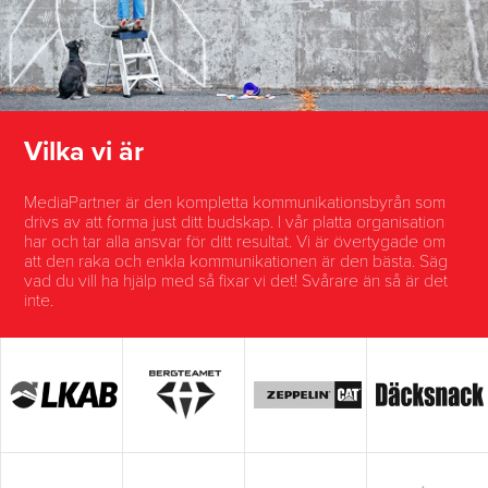
Vilka vi är
MediaPartner är den kompletta
kommunikationsbyrån
som
drivs av att forma just ditt budskap. I vår platta organisation
har och tar alla ansvar för ditt resultat. Vi är övertygade om
att den raka och enkla kommunikationen är den bästa. Säg
vad du vill ha hjälp med så fixar vi det! Svårare än så är det
inte.