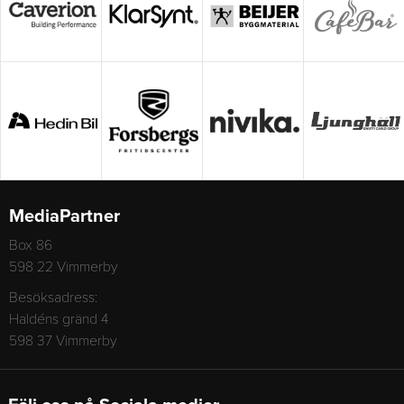
MediaPartner
Box 86
598 22 Vimmerby
Besöksadress:
Haldéns gränd 4
598 37 Vimmerby